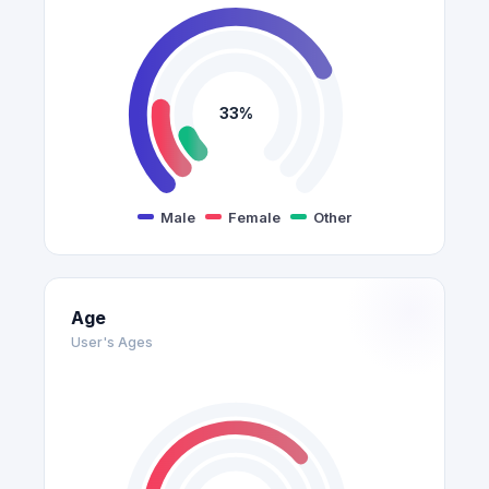
33%
Male
Female
Other
Age
User's Ages