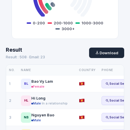
0-200
200-1000
1000-3000
3000+
Result
download
Download
Result :
508
· Email:
23
NO.
NAME
COUNTRY
PHONE
Bao Vy Lam
search
1
BL
Social Searc
Female
Hi Long
search
2
HL
Social Searc
Male
·
In a relationship
Nguyen Bao
search
3
NB
Social Searc
Male