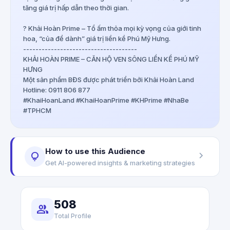
tăng giá trị hấp dẫn theo thời gian.
? Khải Hoàn Prime – Tổ ấm thỏa mọi kỳ vọng của giới tinh
hoa, “của để dành” giá trị liền kề Phú Mỹ Hưng.
-------------------------------------
KHẢI HOÀN PRIME – CĂN HỘ VEN SÔNG LIỀN KỀ PHÚ MỸ
HƯNG
Một sản phẩm BĐS được phát triển bởi Khải Hoàn Land
Hotline: 0911 806 877
#KhaiHoanLand #KhaiHoanPrime #KHPrime #NhaBe
#TPHCM
How to use this Audience
chevron_right
lightbulb
Get AI-powered insights & marketing strategies
508
group
Total Profile