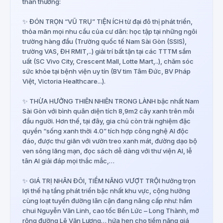
thân thương:
✨ ĐÓN TRỌN “VŨ TRỤ” TIỆN ÍCH từ đại đô thị phát triển,
thỏa mãn mọi nhu cầu của cư dân: học tập tại những ngôi
trường hàng đầu (Trường quốc tế Nam Sài Gòn (SSIS),
trường VAS, ĐH RMIT,..) giải trí bất tận tại các TTTM sầm
uất (SC Vivo City, Crescent Mall, Lotte Mart,..), chăm sóc
sức khỏe tại bệnh viện uy tín (BV tim Tâm Đức, BV Pháp
Việt, Victoria Healthcare...).
✨ THỪA HƯỞNG THIÊN NHIÊN TRONG LÀNH bậc nhất Nam
Sài Gòn với bình quân diện tích 8,9m2 cây xanh trên mỗi
đầu người. Hơn thế, tại đây, gia chủ còn trải nghiệm đặc
quyền “sống xanh thời 4.0” tích hợp công nghệ AI độc
đáo, được thư giãn với vườn treo xanh mát, đường dạo bộ
ven sông lãng mạn, đọc sách dễ dàng với thư viện AI, lễ
tân AI giải đáp mọi thắc mắc,…
✨ GIÁ TRỊ NHÂN ĐÔI, TIỀM NĂNG VƯỢT TRỘI hưởng trọn
lợi thế hạ tầng phát triển bậc nhất khu vực, cộng hưởng
cùng loạt tuyến đường lân cận đang nâng cấp như: hầm
chui Nguyễn Văn Linh, cao tốc Bến Lức – Long Thành, mở
rộng đường Lê Văn Lương… hứa hẹn cho tiềm năng giá