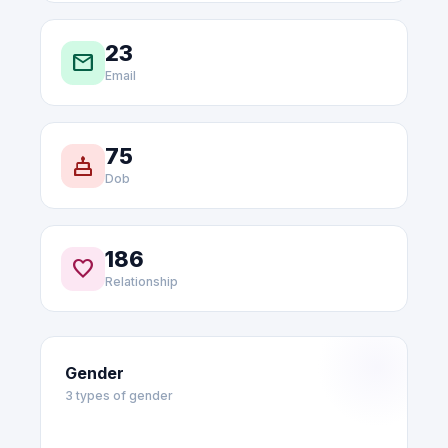
23
email
Email
75
cake
Dob
186
favorite
Relationship
Gender
3 types of gender