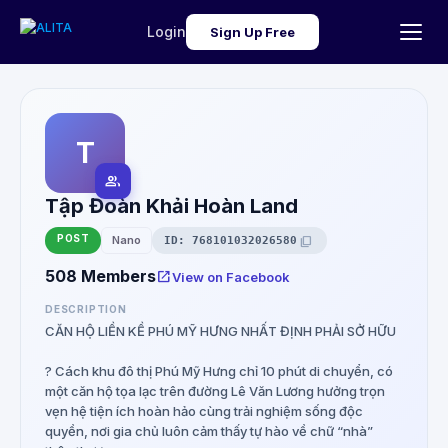
Login
Sign Up Free
T
group
Tập Đoàn Khải Hoàn Land
POST
content_copy
Nano
ID: 768101032026580
508 Members
open_in_new
View on Facebook
DESCRIPTION
CĂN HỘ LIỀN KỀ PHÚ MỸ HƯNG NHẤT ĐỊNH PHẢI SỞ HỮU
? Cách khu đô thị Phú Mỹ Hưng chỉ 10 phút di chuyển, có
một căn hộ tọa lạc trên đường Lê Văn Lương hưởng trọn
vẹn hệ tiện ích hoàn hảo cùng trải nghiệm sống độc
quyền, nơi gia chủ luôn cảm thấy tự hào về chữ “nhà”