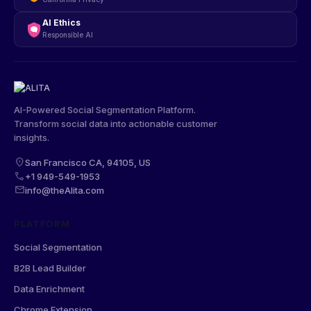
AI Ethics
Responsible AI
AI-Powered Social Segmentation Platform.
Transform social data into actionable customer
insights.
location_on
San Francisco CA, 94105, US
phone
+1 949-549-1953
mail
info@theAlita.com
PLATFORM
Social Segmentation
B2B Lead Builder
Data Enrichment
Chrome Extension