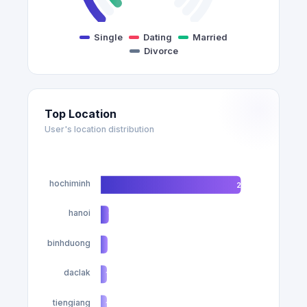
Single
Dating
Married
Divorce
Top Location
User's location distribution
hochiminh
227
hanoi
13
binhduong
11
daclak
10
tiengiang
10