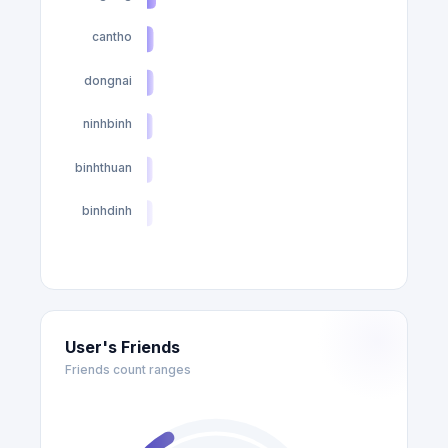
cantho
7
dongnai
7
ninhbinh
6
binhthuan
6
binhdinh
6
User's Friends
Friends count ranges